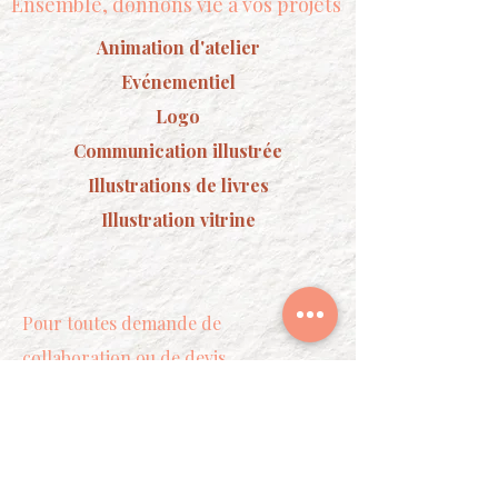
Ensemble, donnons vie à vos projets
Animation d'atelier
Evénementiel
Logo
Communication illustrée
Illustrations de livres
Illustration vitrine
Pour toutes demande de
collaboration ou de devis
personnalisé, n'hésitez pas à me
contacter :
plumesderenardart@gmail.com