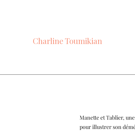
PLUMES DE RENARD
Charline Toumikian
Ateliers
Portfolio
Témoignages
Charli
Manette et Tablier, un
pour illustrer son dém