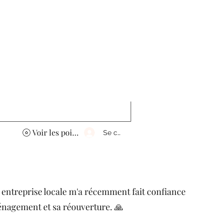
ne
Programme de fidélité
Voir les points
Se connecter
e entreprise locale m'a récemment fait confiance
énagement et sa réouverture. 🙏